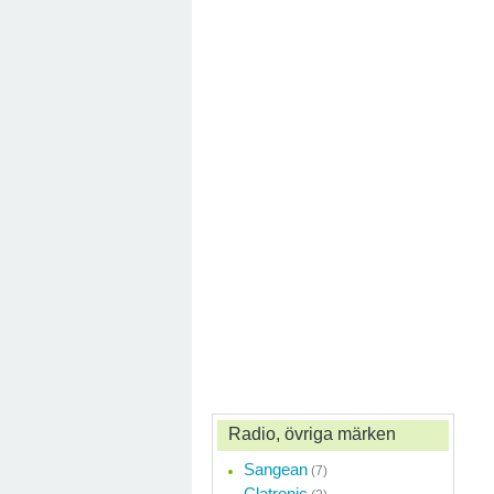
Radio, övriga märken
Sangean
(7)
Clatronic