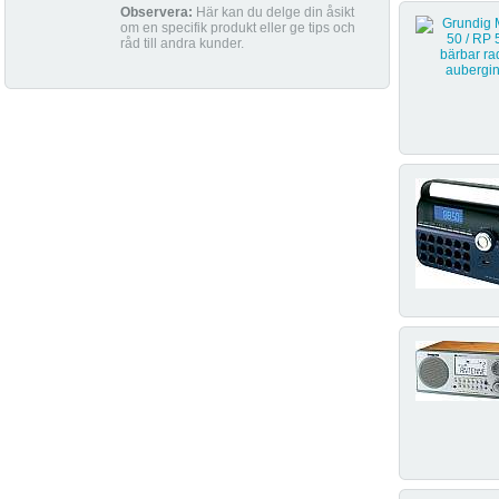
Observera:
Här kan du delge din åsikt
om en specifik produkt eller ge tips och
råd till andra kunder.