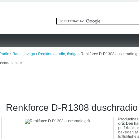
Radio
›
Radio, övriga
›
Renkforce radio, övriga
› Renkforce D-R1308 duschradio gr
srade länkar
Renkforce D-R1308 duschradio
Produktbes
grå
: Den hä
perfekt att
baksidan är 
luftfuktighe