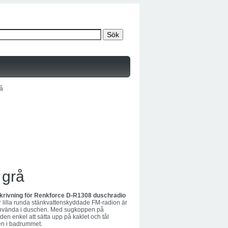
å
 grå
krivning för Renkforce D-R1308 duschradio
r lilla runda stänkvattenskyddade FM-radion är
 använda i duschen. Med sugkoppen på
den enkel att sätta upp på kaklet och tål
ten i badrummet.