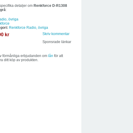
specifika detaljer om
Renkforce D-R1308
 grå
:
adio, övriga
kforce
gori:
Renkforce Radio, övriga
00 kr
Skriv kommentar
Sponsrade länkar
av förmånliga erbjudanden om
lån
för att
ra ditt köp av produkten.