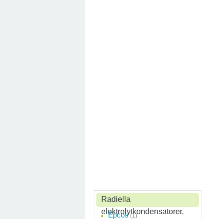
Radiella
elektrolytkondensatorer,
Epcos
(1)