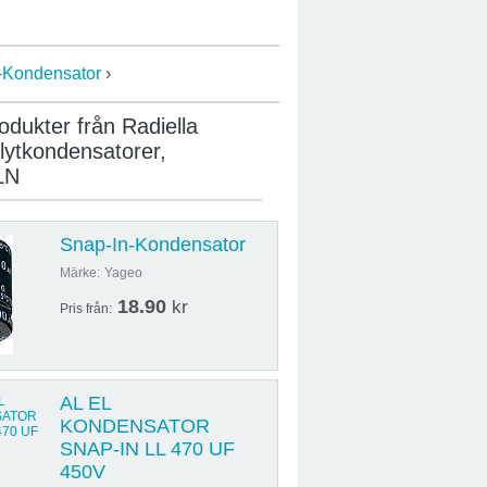
-Kondensator
›
rodukter från Radiella
olytkondensatorer,
LN
Snap-In-Kondensator
Märke:
Yageo
18.90
kr
Pris från:
AL EL
KONDENSATOR
SNAP-IN LL 470 UF
450V