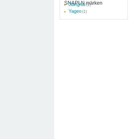
SNAPLN märken
Jianghai
(1)
Yageo
(1)