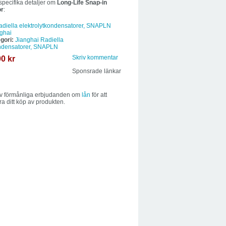
specifika detaljer om
Long-Life Snap-in
or
:
adiella elektrolytkondensatorer, SNAPLN
ghai
gori:
Jianghai Radiella
ondensatorer, SNAPLN
00 kr
Skriv kommentar
Sponsrade länkar
av förmånliga erbjudanden om
lån
för att
ra ditt köp av produkten.