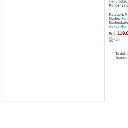
Fler produkt
Kondensat
Kategori:
R
Märke:
Jian
Märkeskate
elektrolytk
119.
Pris:
Ta del 
finansie