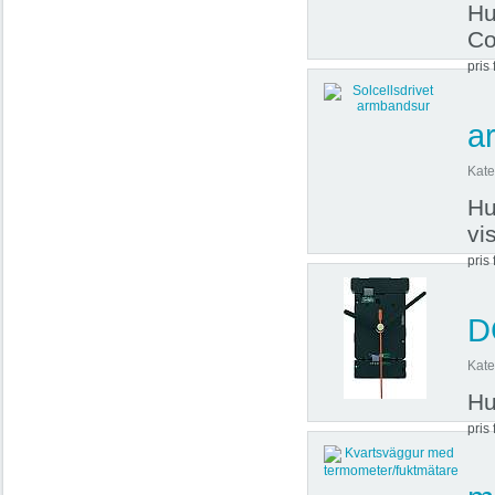
Hu
Co
pris 
a
Kate
Hu
vi
pris 
D
Kate
Hu
pris 