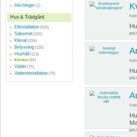
K
Hechinger
(1)
Kate
Hus & Trädgård
Hu
Elinstallation
(520)
Säkerhet
pris 
(320)
Klimat
(259)
Belysning
(126)
A
Hushåll
(123)
Klockor
(94)
Kate
Väder
(75)
Hu
Vatteninstallation
(75)
pris 
Au
Kate
Hu
Ma
pris 