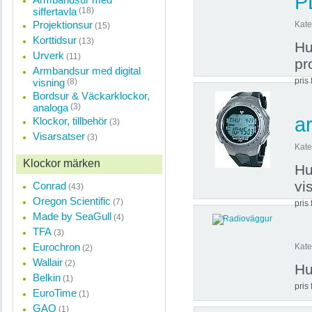
P
siffertavla
(18)
Projektionsur
Kate
(15)
Korttidsur
(13)
Hu
Urverk
(11)
pr
Armbandsur med digital
pris 
visning
(8)
Bordsur & Väckarklockor,
analoga
(3)
a
Klockor, tillbehör
(3)
Visarsatser
(3)
Kate
Klockor märken
Hu
vi
Conrad
(43)
Oregon Scientific
(7)
pris 
Made by SeaGull
(4)
TFA
(3)
Eurochron
Kate
(2)
Wallair
(2)
Hu
Belkin
(1)
pris 
EuroTime
(1)
GAO
(1)