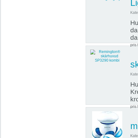
L
Kate
Hu
da
da
pris 
s
Kate
Hu
Kr
kr
pris 
m
Kate