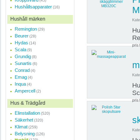
(45)
Hushållsapparater
(16)
M
Hushåll märken
Kate
Remington
Hu
(29)
Beurer
(28)
Re
Hydas
(14)
pris 
Scala
(9)
Grundig
(8)
m
Sunartis
(6)
Conrad
(4)
Kate
Emag
(4)
Inqua
Hu
(4)
Ampercell
(2)
Sc
pris 
Hus & Trädgård
Elinstallation
(520)
s
Säkerhet
(320)
Klimat
(259)
Kate
Belysning
(126)