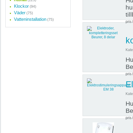
Hu
Hushåll
(123)
Klockor
hu
(94)
Väder
(75)
ti
Vatteninstallation
(75)
pris 
k
Kate
Hu
Be
pris 
E
Kate
Hu
Be
pris 