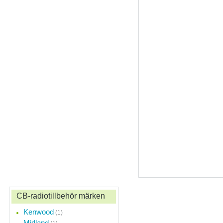
CB-radiotillbehör märken
Kenwood
(1)
Midland