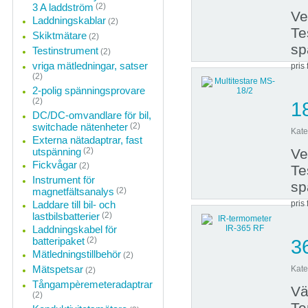
3 A laddström
(2)
Ve
Laddningskablar
(2)
Te
Skiktmätare
(2)
sp
Testinstrument
(2)
vriga mätledningar, satser
pris 
(2)
2-polig spänningsprovare
(2)
1
DC/DC-omvandlare för bil,
switchade nätenheter
(2)
Kate
Externa nätadaptrar, fast
utspänning
(2)
Ve
Fickvågar
(2)
Te
Instrument för
sp
magnetfältsanalys
(2)
Laddare till bil- och
pris 
lastbilsbatterier
(2)
Laddningskabel för
batteripaket
(2)
3
Mätledningstillbehör
(2)
Mätspetsar
Kate
(2)
Tångampèremeteradaptrar
Vä
(2)
Te