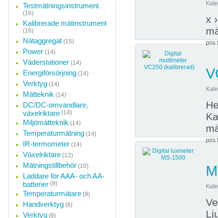
Kate
Testmätningsinstrument
(16)
x ›
Kalibrerade mätinstrument
mä
(16)
Nätaggregat
(15)
pris 
Power
(14)
Väderstationer
(14)
V
Energiförsörjning
(14)
Verktyg
(14)
Kate
Mätteknik
(14)
He
DC/DC-omvandlare,
växelriktare
(14)
Ka
Miljömätteknik
(14)
mä
Temperaturmätning
(14)
pris 
IR-termometer
(14)
Växelriktare
(12)
Mätningstillbehör
(10)
M
Laddare för AAA- och AA-
batterier
(9)
Kate
Temperaturmätare
(9)
Ve
Handverktyg
(8)
Lj
Verktyg
(8)