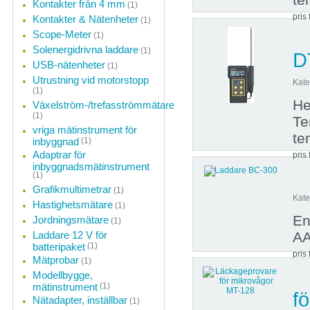
Kontakter från 4 mm
(1)
pris 
Kontakter & Nätenheter
(1)
Scope-Meter
(1)
Solenergidrivna laddare
(1)
D
USB-nätenheter
(1)
Utrustning vid motorstopp
Kate
(1)
He
Växelström-/trefasströmmätare
(1)
Te
vriga mätinstrument för
te
inbyggnad
(1)
Adaptrar för
pris 
inbyggnadsmätinstrument
(1)
Grafikmultimetrar
(1)
Kate
Hastighetsmätare
(1)
En
Jordningsmätare
(1)
Laddare 12 V för
AA
batteripaket
(1)
pris 
Mätprobar
(1)
Modellbygge,
mätinstrument
(1)
f
Nätadapter, inställbar
(1)