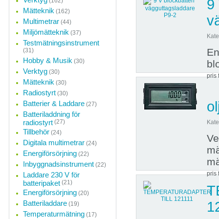
9 
(162)
Mätteknik
(162)
v
Multimetrar
(44)
Miljömätteknik
(37)
Kate
Testmätningsinstrument
En
(31)
Hobby & Musik
(30)
bl
Verktyg
(30)
pris 
Mätteknik
(30)
Radiostyrt
(30)
o
Batterier & Laddare
(27)
Batteriladdning för
radiostyrt
(27)
Kate
Tillbehör
(24)
Ve
Digitala multimetrar
(24)
mä
Energiförsörjning
(22)
mä
Inbyggnadsinstrument
(22)
pris 
Laddare 230 V för
batteripaket
(21)
T
Energiförsörjning
(20)
Batteriladdare
1
(19)
Temperaturmätning
(17)