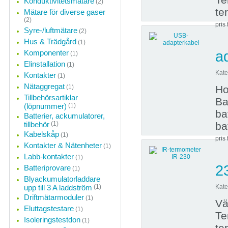
Konduktivitetsmätare
(2)
te
Mätare för diverse gaser
(2)
pris 
Syre-/luftmätare
(2)
Hus & Trädgård
(1)
Komponenter
a
(1)
Elinstallation
(1)
Kate
Kontakter
(1)
Nätaggregat
(1)
Ho
Tillbehörsartiklar
Ba
(löpnummer)
(1)
ba
Batterier, ackumulatorer,
tillbehör
(1)
ba
Kabelskåp
(1)
pris 
Kontakter & Nätenheter
(1)
Labb-kontakter
(1)
2
Batteriprovare
(1)
Blyackumulatorladdare
upp till 3 A laddström
(1)
Kate
Driftmätarmoduler
(1)
Vä
Eluttagstestare
(1)
Te
Isoleringstestdon
(1)
te