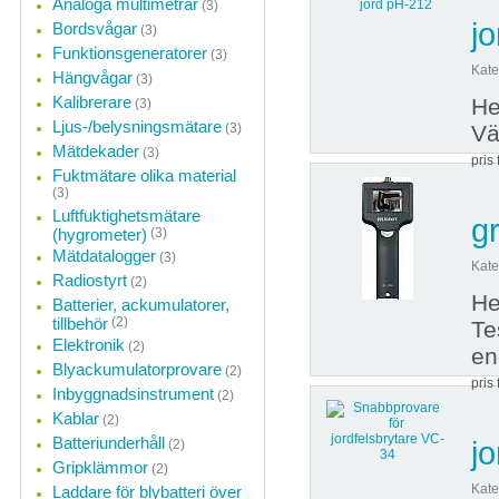
Analoga multimetrar
(3)
j
Bordsvågar
(3)
Funktionsgeneratorer
(3)
Kate
Hängvågar
(3)
Kalibrerare
He
(3)
Ljus-/belysningsmätare
(3)
Vä
Mätdekader
(3)
pris 
Fuktmätare olika material
(3)
Luftfuktighetsmätare
g
(hygrometer)
(3)
Mätdatalogger
(3)
Kate
Radiostyrt
(2)
He
Batterier, ackumulatorer,
tillbehör
(2)
Te
Elektronik
(2)
en
Blyackumulatorprovare
(2)
pris 
Inbyggnadsinstrument
(2)
Kablar
(2)
Batteriunderhåll
j
(2)
Gripklämmor
(2)
Kate
Laddare för blybatteri över