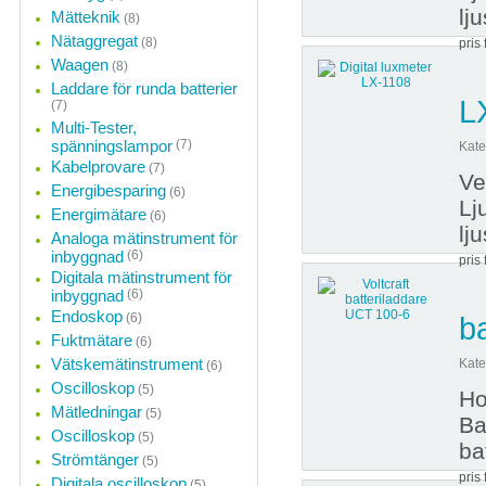
lj
Mätteknik
(8)
Nätaggregat
(8)
pris 
Waagen
(8)
Laddare för runda batterier
L
(7)
Multi-Tester,
spänningslampor
(7)
Kate
Kabelprovare
(7)
Ve
Energibesparing
(6)
Lj
Energimätare
(6)
lj
Analoga mätinstrument för
inbyggnad
(6)
pris 
Digitala mätinstrument för
inbyggnad
(6)
Endoskop
(6)
b
Fuktmätare
(6)
Vätskemätinstrument
Kate
(6)
Oscilloskop
(5)
Ho
Mätledningar
(5)
Ba
Oscilloskop
(5)
ba
Strömtänger
(5)
pris 
Digitala oscilloskop
(5)