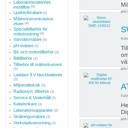
Laboratorienätenhet,
Mä
inställbar
(4)
pris 
Ljudnivåmätare
(4)
Mätinstrumentväskor,
etuier
(4)
S
Specialtillbehör för
mätutrustning
(4)
Kate
Varvtalsmätare
(4)
pH-mätare
(4)
Ti
Bil- och motortillbehör
(3)
om
Biltillbehör
(3)
vä
Tillbehör till mätinstrument
pris 
(3)
Laddare 9 V blockbatterier
(3)
A
Miljömätteknik
(3)
Radiostyrt, tillbehör
(3)
Kate
Service & Underhåll
(3)
Kabelsökare
He
(3)
Laborationsapparater
(3)
Di
Strålningsmätare
(3)
pris 
Verkstadsutrustning
(3)