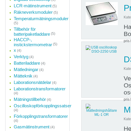
LCR-mätinstrument
P
(5)
Räkneverksmoduler
(5)
Kate
Temperaturmätningsmoduler
(5)
Ha
Tillbehör för
Bo
batteripaketladdare
(5)
HACCP-,
pris 
instickstermometrar
(5)
x
(4)
Verktyg
D
(4)
Batteriladdare
(4)
Kate
Mätledningar
(4)
Mätteknik
(4)
Ve
Laborationsnätdelar
(4)
Os
Laborationstransformatorer
os
(4)
Mätningstillbehör
pris 
(4)
Oscilloskopförkopplingssatser
M
(4)
Förkopplingstransformatorer
Kate
(4)
Gasmätinstrument
(4)
He