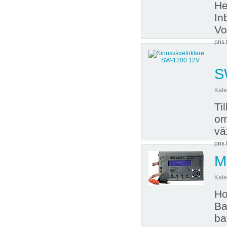
He
In
Vo
pris 
S
Kate
Ti
om
vä
pris 
M
Kate
Ho
Ba
ba