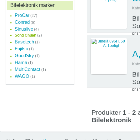
Bilelektronik märken
Kate
ProCar
(27)
Bi
Conrad
(6)
So
Sinuslive
(4)
pris 
Song Chuan
(2)
Basetech
(1)
Fujitsu
(1)
A,
GoodSky
(1)
Hama
(1)
Kate
MultiContact
(1)
Bi
WAGO
(1)
So
pris 
Produkter
1
-
2
Bilelektronik