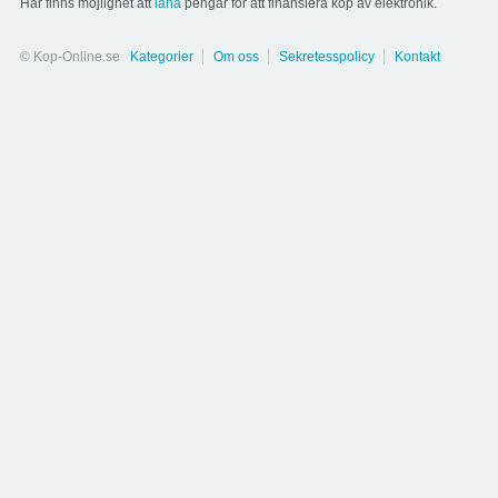
Här finns möjlighet att
låna
pengar för att finansiera köp av elektronik.
© Kop-Online.se
Kategorier
Om oss
Sekretesspolicy
Kontakt